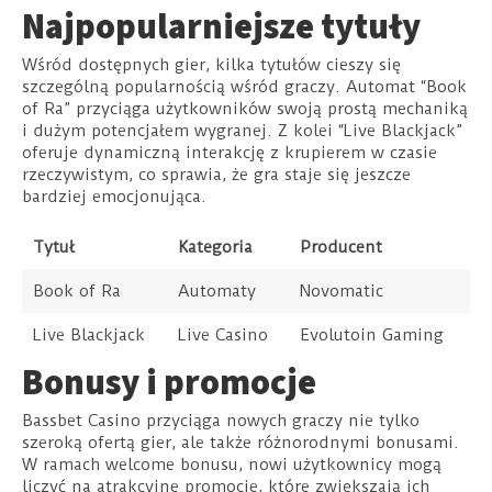
Najpopularniejsze tytuły
Wśród dostępnych gier, kilka tytułów cieszy się
szczególną popularnością wśród graczy. Automat “Book
of Ra” przyciąga użytkowników swoją prostą mechaniką
i dużym potencjałem wygranej. Z kolei “Live Blackjack”
oferuje dynamiczną interakcję z krupierem w czasie
rzeczywistym, co sprawia, że gra staje się jeszcze
bardziej emocjonująca.
Tytuł
Kategoria
Producent
Book of Ra
Automaty
Novomatic
Live Blackjack
Live Casino
Evolutoin Gaming
Bonusy i promocje
Bassbet Casino przyciąga nowych graczy nie tylko
szeroką ofertą gier, ale także różnorodnymi bonusami.
W ramach welcome bonusu, nowi użytkownicy mogą
liczyć na atrakcyjne promocje, które zwiększają ich