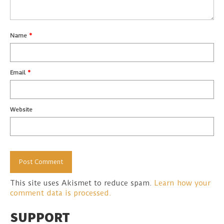
Name
*
Email
*
Website
This site uses Akismet to reduce spam.
Learn how your
comment data is processed.
SUPPORT