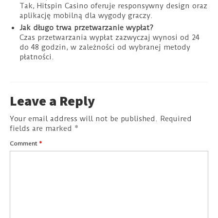
Tak, Hitspin Casino oferuje responsywny design oraz
aplikację mobilną dla wygody graczy.
Jak długo trwa przetwarzanie wypłat?
Czas przetwarzania wypłat zazwyczaj wynosi od 24
do 48 godzin, w zależności od wybranej metody
płatności.
Leave a Reply
Your email address will not be published.
Required
fields are marked
*
Comment
*