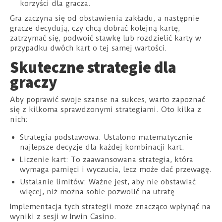
korzyści dla gracza.
Gra zaczyna się od obstawienia zakładu, a następnie
gracze decydują, czy chcą dobrać kolejną kartę,
zatrzymać się, podwoić stawkę lub rozdzielić karty w
przypadku dwóch kart o tej samej wartości.
Skuteczne strategie dla
graczy
Aby poprawić swoje szanse na sukces, warto zapoznać
się z kilkoma sprawdzonymi strategiami. Oto kilka z
nich:
Strategia podstawowa: Ustalono matematycznie
najlepsze decyzje dla każdej kombinacji kart.
Liczenie kart: To zaawansowana strategia, która
wymaga pamięci i wyczucia, lecz może dać przewagę.
Ustalanie limitów: Ważne jest, aby nie obstawiać
więcej, niż można sobie pozwolić na utratę.
Implementacja tych strategii może znacząco wpłynąć na
wyniki z sesji w Irwin Casino.