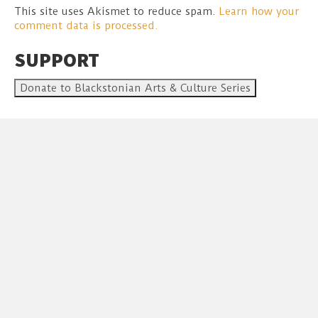
This site uses Akismet to reduce spam.
Learn how your
comment data is processed.
SUPPORT
Donate to Blackstonian Arts & Culture Series
załóż
konto
Mostbet
Gates
of
Diva
Olympus
Spin