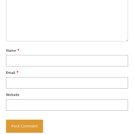
Name
*
Email
*
Website