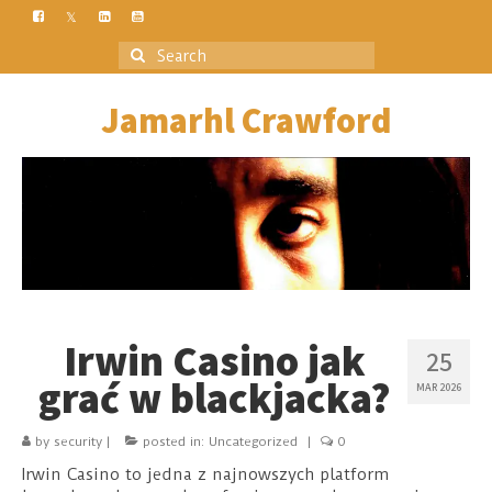
Search
for:
Jamarhl Crawford
Irwin Casino jak
25
grać w blackjacka?
MAR 2026
by
security
|
posted in:
Uncategorized
|
0
Irwin Casino to jedna z najnowszych platform