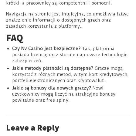
krótki, a pracownicy są kompetentni i pomocni.
Navigacja na stronie jest intuicyjna, co umożliwia łatwe
znalezienie informacji o dostępnych grach oraz
zasadach korzystania z platformy.
FAQ
Czy Nv Casino jest bezpieczne?
Tak, platforma
posiada licencję oraz stosuje najnowsze technologie
zabezpieczeń.
Jakie metody płatności są dostępne?
Gracze mogą
korzystać z różnych metod, w tym kart kredytowych,
portfeli elektronicznych oraz kryptowalut.
Jakie są bonusy dla nowych graczy?
Nowi
użytkownicy mogą liczyć na atrakcyjne bonusy
powitalne oraz free spiny.
Leave a Reply