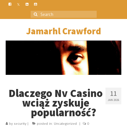
Search
for:
Jamarhl Crawford
Dlaczego Nv Casino
11
wciąż zyskuje
JAN 2026
popularność?
by
security
|
posted in:
Uncategorized
|
0