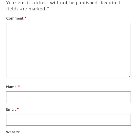
Your email address will not be published.
Required
fields are marked
*
Comment
*
Name
*
Email
*
Website