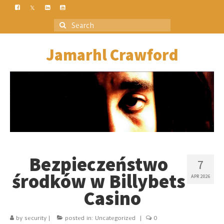
Search
for:
Jamarhl Crawford
Bezpieczeństwo
7
środków w Billybets
APR 2026
Casino
by
security
|
posted in:
Uncategorized
|
0