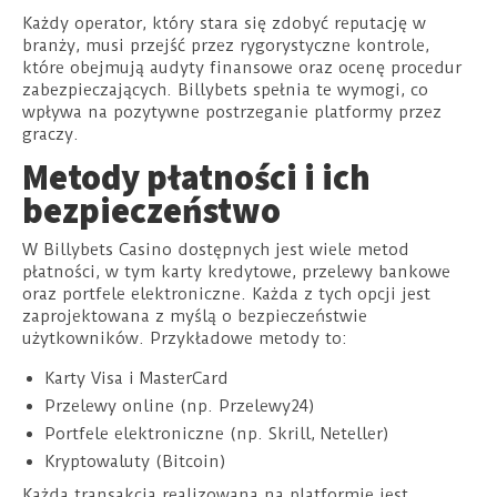
Każdy operator, który stara się zdobyć reputację w
branży, musi przejść przez rygorystyczne kontrole,
które obejmują audyty finansowe oraz ocenę procedur
zabezpieczających. Billybets spełnia te wymogi, co
wpływa na pozytywne postrzeganie platformy przez
graczy.
Metody płatności i ich
bezpieczeństwo
W Billybets Casino dostępnych jest wiele metod
płatności, w tym karty kredytowe, przelewy bankowe
oraz portfele elektroniczne. Każda z tych opcji jest
zaprojektowana z myślą o bezpieczeństwie
użytkowników. Przykładowe metody to:
Karty Visa i MasterCard
Przelewy online (np. Przelewy24)
Portfele elektroniczne (np. Skrill, Neteller)
Kryptowaluty (Bitcoin)
Każda transakcja realizowana na platformie jest