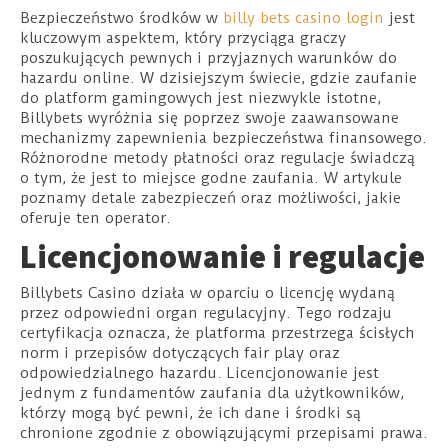
Bezpieczeństwo środków w
billy bets casino login
jest
kluczowym aspektem, który przyciąga graczy
poszukujących pewnych i przyjaznych warunków do
hazardu online. W dzisiejszym świecie, gdzie zaufanie
do platform gamingowych jest niezwykle istotne,
Billybets wyróżnia się poprzez swoje zaawansowane
mechanizmy zapewnienia bezpieczeństwa finansowego.
Różnorodne metody płatności oraz regulacje świadczą
o tym, że jest to miejsce godne zaufania. W artykule
poznamy detale zabezpieczeń oraz możliwości, jakie
oferuje ten operator.
Licencjonowanie i regulacje
Billybets Casino działa w oparciu o licencję wydaną
przez odpowiedni organ regulacyjny. Tego rodzaju
certyfikacja oznacza, że platforma przestrzega ścisłych
norm i przepisów dotyczących fair play oraz
odpowiedzialnego hazardu. Licencjonowanie jest
jednym z fundamentów zaufania dla użytkowników,
którzy mogą być pewni, że ich dane i środki są
chronione zgodnie z obowiązującymi przepisami prawa.