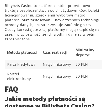
Billybets Casino to platforma, która priorytetowo
traktuje bezpieczeństwo swoich użytkowników. Dzięki
licencjonowaniu, szerokiemu wyborowi metod
płatności oraz zastosowaniu nowoczesnych technologii
ochrony danych, operator zyskuje zaufanie graczy.
Osoby korzystające z tej platformy mogą skupić się na
grze, mając pewność, że ich środki i dane są w pełni
zabezpieczone.
Minimalny
Metoda płatności
Czas realizacji
depozyt
Karta kredytowa
Natychmiastowy
50 PLN
Portfel
Natychmiastowy
30 PLN
elektroniczny
FAQ
Jakie metody płatności są
dostępne w Billybets Casino?