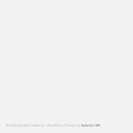
Diva
Olympus
Spin
Fire
Joker
Chicken
Road
Legacy
WinBay
of
Dead
Ally
Spin
Chicken
Supabet
Road
© 2026 Jamarhl Crawford - WordPress Theme by
Kadence WP