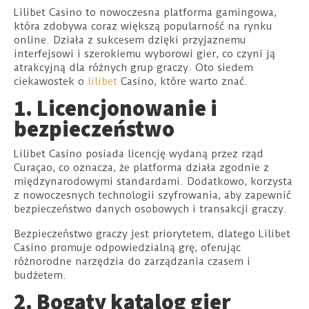
Lilibet Casino to nowoczesna platforma gamingowa,
która zdobywa coraz większą popularność na rynku
online. Działa z sukcesem dzięki przyjaznemu
interfejsowi i szerokiemu wyborowi gier, co czyni ją
atrakcyjną dla różnych grup graczy. Oto siedem
ciekawostek o
lilibet
Casino, które warto znać.
1. Licencjonowanie i
bezpieczeństwo
Lilibet Casino posiada licencję wydaną przez rząd
Curaçao, co oznacza, że platforma działa zgodnie z
międzynarodowymi standardami. Dodatkowo, korzysta
z nowoczesnych technologii szyfrowania, aby zapewnić
bezpieczeństwo danych osobowych i transakcji graczy.
Bezpieczeństwo graczy jest priorytetem, dlatego Lilibet
Casino promuje odpowiedzialną grę, oferując
różnorodne narzędzia do zarządzania czasem i
budżetem.
2. Bogaty katalog gier