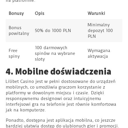
na platformie.
Bonusy
Opis
Warunki
Minimalny
Bonus
50% do 1000 PLN
depozyt 100
powitalny
PLN
100 darmowych
Free
Wymagana
spinów na wybrane
spiny
aktywacja
sloty
4. Mobilne doświadczenia
Lilibet Casino jest w pełni dostosowane do urządzeń
mobilnych, co umożliwia graczom korzystanie z
platformy w dowolnym miejscu i czasie. Dzięki
responsywnemu designowi oraz intuicyjnemu
interfejsowi gra na telefonie jest równie komfortowa
jak na komputerze.
Ponadto, dostępna jest aplikacja mobilna, co jeszcze
bardziej ułatwia dostęp do ulubionych gier i promocji.